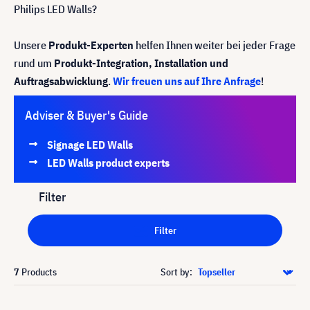
Philips LED Walls?
Unsere
Produkt-Experten
helfen Ihnen weiter bei jeder Frage
rund um
Produkt-Integration, Installation und
Auftragsabwicklung
.
Wir freuen uns auf Ihre Anfrage
!
Adviser & Buyer's Guide
Signage LED Walls
LED Walls product experts
Filter
Filter
7
Products
Sort by: