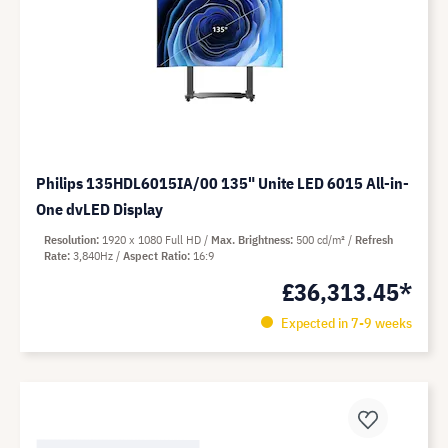
Philips 135HDL6015IA/00 135" Unite LED 6015 All-in-
One dvLED Display
Resolution
1920 x 1080 Full HD
Max. Brightness
500 cd/m²
Refresh
Rate
3,840Hz
Aspect Ratio
16:9
£36,313.45*
Expected in 7-9 weeks