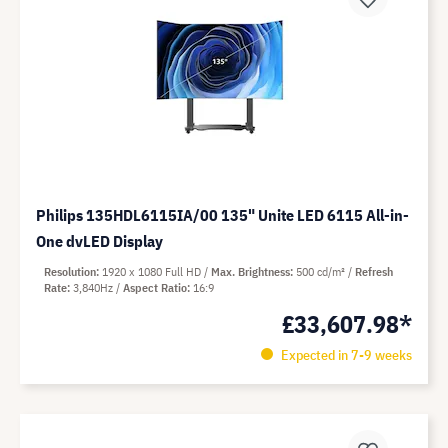
Philips 135HDL6115IA/00 135" Unite LED 6115 All-in-
One dvLED Display
Resolution
1920 x 1080 Full HD
Max. Brightness
500 cd/m²
Refresh
Rate
3,840Hz
Aspect Ratio
16:9
£33,607.98*
Expected in 7-9 weeks